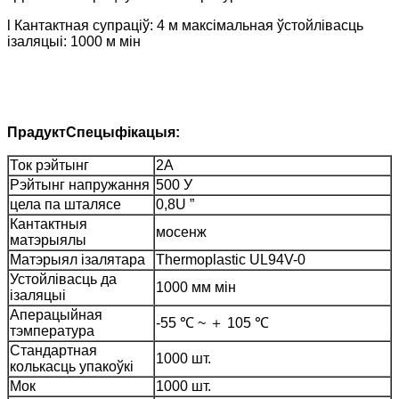
l Кантактная супраціў: 4 м максімальная ўстойлівасць
ізаляцыі: 1000 м мін
Прадукт
Спецыфікацыя:
Ток рэйтынг
2A
Рэйтынг напружання
500 У
цела па шталясе
0,8U ”
Кантактныя
мосенж
матэрыялы
Матэрыял ізалятара
Thermoplastic UL94V-0
Устойлівасць да
1000 мм мін
ізаляцыі
Аперацыйная
-55 ℃ ~ ＋ 105 ℃
тэмпература
Стандартная
1000 шт.
колькасць упакоўкі
Мок
1000 шт.