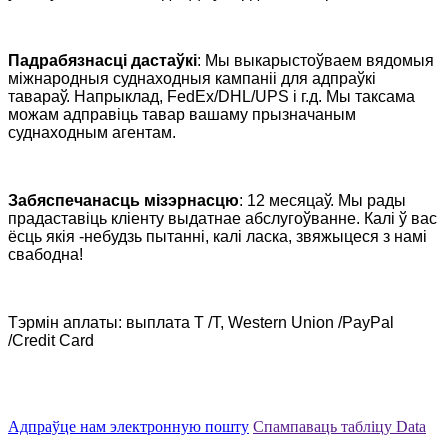
Падрабязнасці дастаўкі
: Мы выкарыстоўваем вядомыя
міжнародныя суднаходныя кампаніі для адпраўкі
тавараў. Напрыклад, FedEx/DHL/UPS і г.д. Мы таксама
можам адправіць тавар вашаму прызначаным
суднаходным агентам.
Забяспечанасць мізэрнасцю
: 12 месяцаў. Мы рады
прадаставіць кліенту выдатнае абслугоўванне. Калі ў вас
ёсць якія -небудзь пытанні, калі ласка, звяжыцеся з намі
свабодна!
Тэрмін аплаты: выплата T /T, Western Union /PayPal
/Credit Card
Адпраўце нам электронную пошту
Спампаваць табліцу Data