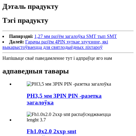
Дэталь прадукту
Тэгі прадукту
Папярэдні:
1,27 мм раз'ём загалоўка SMT тып SMT
Далей:
Гарачы раз'ём 4PIN хуткае злучэнне, які
выкарыстоўваецца для святлодыёдных ліхтароў
Напішыце сваё паведамленне тут і адпраўце яго нам
адпаведныя тавары
PH3,5 мм 3PIN PIN -разетка
загалоўка
Fh1.0x2.0 2xxp smt