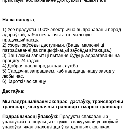
прыстаўкі, абсталяванне для сувязі і іншыя палі
Наша паслуга;
1) Усе прадукты 100% электрычна выпрабаваны перад
адпраўкай, забяспечваючы аптымальную
прадукцыйнасць.
2) Узоры заўсёды даступныя. (Вашы малюнкі ці
патрабаванні да спецыфікацыі заўсёды вітаюцца.)
3) Ваш любы запыт ці пытанне будуць адрэагаваны на
працягу 24 гадзін.
4) Добрая пасляпродажная служба
5) Сардэчна запрашаем, каб наведаць нашу завод у
любы час.
6) Кароткі час свінцу
Дастаўка;
Мы падтрымліваем экспрэс -дастаўку, транспартны
транспарт, чыгуначны транспарт і марскі транспарт.
Падрабязнасці ўпакоўкі
: Прадукты спакаваны з
упакоўкай на шпульцы і стужкі, з вакуумнай упакоўкай,
упакоўка, якая знаходзіцца ў кардонных скрынках.