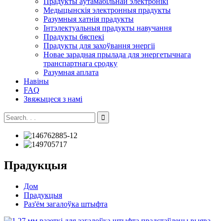
Прадукты аўтамабільнай электронікі
Медыцынскія электронныя прадукты
Разумныя хатнія прадукты
Інтэлектуальныя прадукты навучання
Прадукты бяспекі
Прадукты для захоўвання энергіі
Новае зарадная прылада для энергетычнага
транспартнага сродку
Разумная аплата
Навіны
FAQ
Звяжыцеся з намі
Прадукцыя
Дом
Прадукцыя
Раз'ём загалоўка штыфта