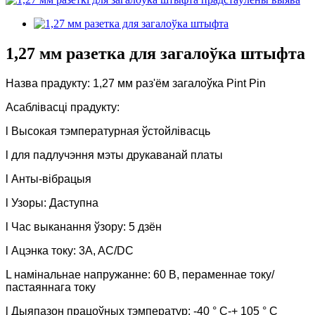
1,27 мм разетка для загалоўка штыфта
Назва прадукту: 1,27 мм раз'ём загалоўка Pint Pin
Асаблівасці прадукту:
l Высокая тэмпературная ўстойлівасць
l для падлучэння мэты друкаванай платы
l Анты-вібрацыя
l Узоры: Даступна
l Час выканання ўзору: 5 дзён
l Ацэнка току: 3A, AC/DC
L намінальнае напружанне: 60 В, пераменнае току/
пастаяннага току
l Дыяпазон працоўных тэмператур: -40 ° C-+ 105 ° C