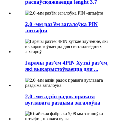
распаўсюджваецца lenght 3.7
2,0 -мм раз'ём загалоўка PIN
-штыфта
Гарачы раз'ём 4PIN Хуткі раз'ём,
які выкарыстоўваецца для ...
2,0 -мм адзін радок правага
вуглавага раздыма загалоўка