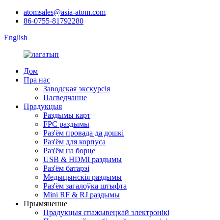
atomsales@asia-atom.com
86-0755-81792280
English
Дом
Пра нас
Заводская экскурсія
Пасведчанне
Прадукцыя
Раздымы карт
FPC раздымы
Раз'ём провада да дошкі
Раз'ём для корпуса
Раз'ём на борце
USB & HDMI раздымы
Раз'ём батарэі
Медыцынскія раздымы
Раз'ём загалоўка штыфта
Mini RF & RJ раздымы
Прымяненне
Прадукцыя спажывецкай электронікі