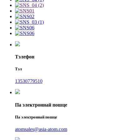
Тэлефон
Тэл
13530779510
Па электроннай пошце
Па электроннай пошце
atomsales@asia-atom.com