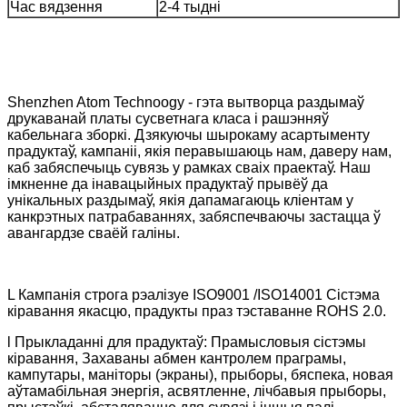
Час вядзення
2-4 тыдні
Shenzhen Atom Technoogy - гэта вытворца раздымаў
друкаванай платы сусветнага класа і рашэнняў
кабельнага зборкі. Дзякуючы шырокаму асартыменту
прадуктаў, кампаніі, якія перавышаюць нам, даверу нам,
каб забяспечыць сувязь у рамках сваіх праектаў. Наш
імкненне да інавацыйных прадуктаў прывёў да
унікальных раздымаў, якія дапамагаюць кліентам у
канкрэтных патрабаваннях, забяспечваючы застацца ў
авангардзе сваёй галіны.
L Кампанія строга рэалізуе ISO9001 /ISO14001 Сістэма
кіравання якасцю, прадукты праз тэставанне ROHS 2.0.
l Прыкладанні для прадуктаў: ​​Прамысловыя сістэмы
кіравання, Захаваны абмен кантролем праграмы,
кампутары, маніторы (экраны), прыборы, бяспека, новая
аўтамабільная энергія, асвятленне, лічбавыя прыборы,