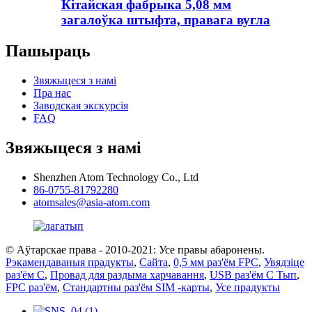
Кітайская фабрыка 5,08 мм
загалоўка штыфта, правага вугла
Пашыраць
Звяжыцеся з намі
Пра нас
Заводская экскурсія
FAQ
Звяжыцеся з намі
Shenzhen Atom Technology Co., Ltd
86-0755-81792280
atomsales@asia-atom.com
© Аўтарскае права - 2010-2021: Усе правы абаронены.
Рэкамендаваныя прадукты
,
Сайта
,
0,5 мм раз'ём FPC
,
Увядзіце
раз'ём C
,
Провад для раздыма харчавання
,
USB раз'ём C Тып
,
FPC раз'ём
,
Стандартны раз'ём SIM -карты
,
Усе прадукты