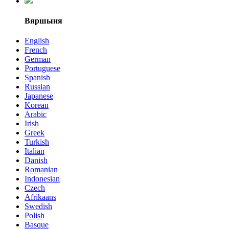
Вяршыня
English
French
German
Portuguese
Spanish
Russian
Japanese
Korean
Arabic
Irish
Greek
Turkish
Italian
Danish
Romanian
Indonesian
Czech
Afrikaans
Swedish
Polish
Basque