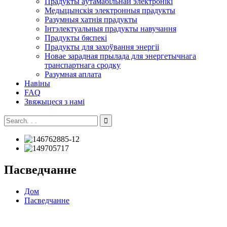
Прадукты аўтамабільнай электронікі
Медыцынскія электронныя прадукты
Разумныя хатнія прадукты
Інтэлектуальныя прадукты навучання
Прадукты бяспекі
Прадукты для захоўвання энергіі
Новае зарадная прылада для энергетычнага
транспартнага сродку
Разумная аплата
Навіны
FAQ
Звяжыцеся з намі
Пасведчанне
Дом
Пасведчанне