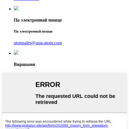
Па электроннай пошце
Па электроннай пошце
atomsales@asia-atom.com
Вяршыня