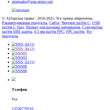
atomsales@asia-atom.com
© Аўтарскае права - 2010-2021: Усе правы абаронены.
Рэкамендаваныя прадукты
,
Сайта
,
Увядзіце раз'ём C
,
USB
раз'ём C Тып
,
Провад для раздыма харчавання
,
Стандартны
раз'ём SIM -карты
,
0,5 мм раз'ём FPC
,
FPC раз'ём
,
Усе
прадукты
Тэлефон
Тэл
13530779510