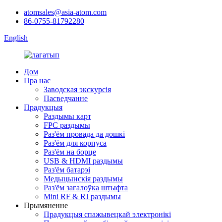
atomsales@asia-atom.com
86-0755-81792280
English
Дом
Пра нас
Заводская экскурсія
Пасведчанне
Прадукцыя
Раздымы карт
FPC раздымы
Раз'ём провада да дошкі
Раз'ём для корпуса
Раз'ём на борце
USB & HDMI раздымы
Раз'ём батарэі
Медыцынскія раздымы
Раз'ём загалоўка штыфта
Mini RF & RJ раздымы
Прымяненне
Прадукцыя спажывецкай электронікі