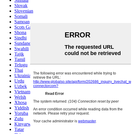
Sinhala
Slovak
Slovenian
Somali
Samoan
Scots Gaelic
Shona
Sindhi
Sundanese
Swahili
Tajik
Tamil
Telugu
Thai
Ukrainian
Urdu
Uzbek
Vietnamese
Welsh
Xhosa
Yiddish
Yoruba
Zulu
Kinyarwanda
Tatar